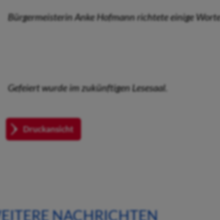
Bürgermeisterin Anke Hofmann richtete einige Worte
Gefeiert wurde im zukünftigen Lesesaal.
Druckansicht
EITERE NACHRICHTEN