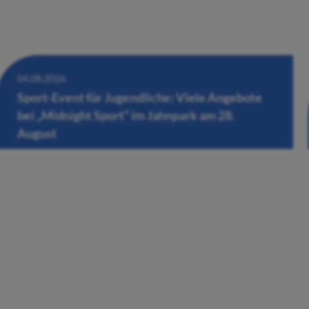
04.08.2026
Sport-Event für Jugendliche: Viele Angebote
bei „Midnight Sport“ im Jahnpark am 28.
August