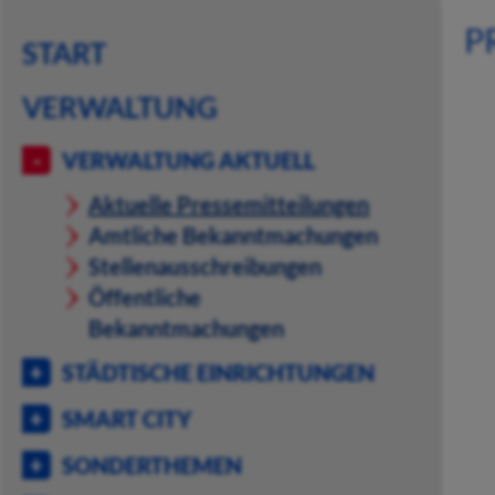
P
START
VERWALTUNG
VERWALTUNG AKTUELL
Aktuelle Pressemitteilungen
Amtliche Bekanntmachungen
Stellenausschreibungen
Öffentliche
Bekanntmachungen
STÄDTISCHE EINRICHTUNGEN
SMART CITY
SONDERTHEMEN