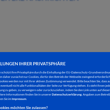
LLUNGEN IHRER PRIVATSPHÄRE
e schützt Ihre Privatsphäre durch die Einhaltung der EU-Datenschutz-Grundverordn
07.08.2026
 daher zunächst nur Cookies, die für den Betrieb der Webseite zwingend erforderlich
Feuerwehr, reiten, Kanufahren und mehr bei
ookies werden nur mit Ihrer aktiven Zustimmung verwendet. Bitte beachten Sie, dass au
eventuell nicht alle Funktionalitäten der Seite zur Verfügung stehen. Es steht Ihnen jede
den Fe-rienfreizeiten der Stadtjugendpflege
ng zu geben, zu verweigern oder zurückzuziehen, indem Sie den Link unten auf dieser
tere Informationen finden Sie in unserer
Datenschutzerklärung
. Angaben zum Betreib
en Sie im
Impressum
.
okies möchten Sie zulassen?