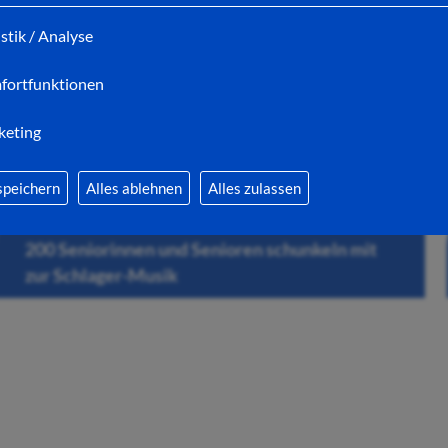
istik / Analyse
fortfunktionen
keting
speichern
Alles ablehnen
Alles zulassen
06.08.2026
200 Seniorinnen und Senioren schunkeln mit
zur Schlager-Musik