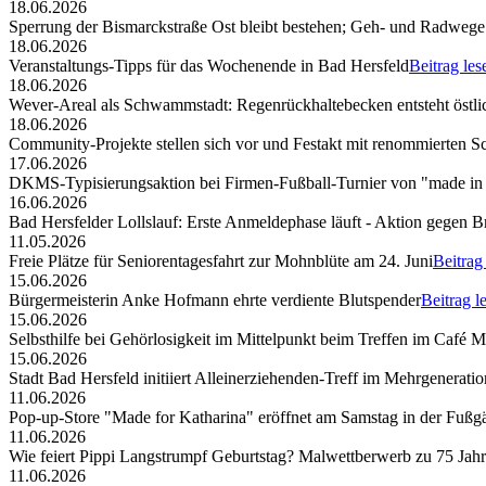
18.06.2026
Sperrung der Bismarckstraße Ost bleibt bestehen; Geh- und Radwege 
18.06.2026
Veranstaltungs-Tipps für das Wochenende in Bad Hersfeld
Beitrag les
18.06.2026
Wever-Areal als Schwammstadt: Regenrückhaltebecken entsteht östli
18.06.2026
Community-Projekte stellen sich vor und Festakt mit renommierten S
17.06.2026
DKMS-Typisierungsaktion bei Firmen-Fußball-Turnier von "made in
16.06.2026
Bad Hersfelder Lollslauf: Erste Anmeldephase läuft - Aktion gegen B
11.05.2026
Freie Plätze für Seniorentagesfahrt zur Mohnblüte am 24. Juni
Beitrag
15.06.2026
Bürgermeisterin Anke Hofmann ehrte verdiente Blutspender
Beitrag l
15.06.2026
Selbsthilfe bei Gehörlosigkeit im Mittelpunkt beim Treffen im Café 
15.06.2026
Stadt Bad Hersfeld initiiert Alleinerziehenden-Treff im Mehrgenerat
11.06.2026
Pop-up-Store "Made for Katharina" eröffnet am Samstag in der Fuß
11.06.2026
Wie feiert Pippi Langstrumpf Geburtstag? Malwettberwerb zu 75 Jahr
11.06.2026