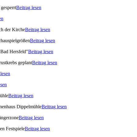
gesperrt
Beitrag lesen
en
ch der Kirche
Beitrag lesen
chauspielgrößen
Beitrag lesen
 Bad Hersfeld"
Beitrag lesen
rustkrebs geplant
Beitrag lesen
 lesen
esen
Mühle
Beitrag lesen
ionenhaus Dippelmühle
Beitrag lesen
gängerzone
Beitrag lesen
en Festspiele
Beitrag lesen