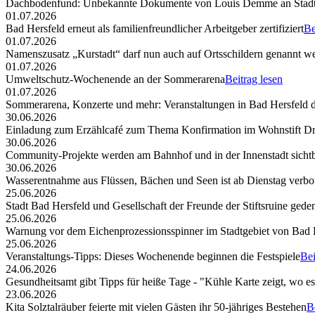
Dachbodenfund: Unbekannte Dokumente von Louis Demme an Stadt
01.07.2026
Bad Hersfeld erneut als familienfreundlicher Arbeitgeber zertifiziert
Be
01.07.2026
Namenszusatz „Kurstadt“ darf nun auch auf Ortsschildern genannt w
01.07.2026
Umweltschutz-Wochenende an der Sommerarena
Beitrag lesen
01.07.2026
Sommerarena, Konzerte und mehr: Veranstaltungen in Bad Hersfeld
30.06.2026
Einladung zum Erzählcafé zum Thema Konfirmation im Wohnstift Dr
30.06.2026
Community-Projekte werden am Bahnhof und in der Innenstadt sicht
30.06.2026
Wasserentnahme aus Flüssen, Bächen und Seen ist ab Dienstag verbo
25.06.2026
Stadt Bad Hersfeld und Gesellschaft der Freunde der Stiftsruine ged
25.06.2026
Warnung vor dem Eichenprozessionsspinner im Stadtgebiet von Bad 
25.06.2026
Veranstaltungs-Tipps: Dieses Wochenende beginnen die Festspiele
Bei
24.06.2026
Gesundheitsamt gibt Tipps für heiße Tage - "Kühle Karte zeigt, wo e
23.06.2026
Kita Solztalräuber feierte mit vielen Gästen ihr 50-jähriges Bestehen
B