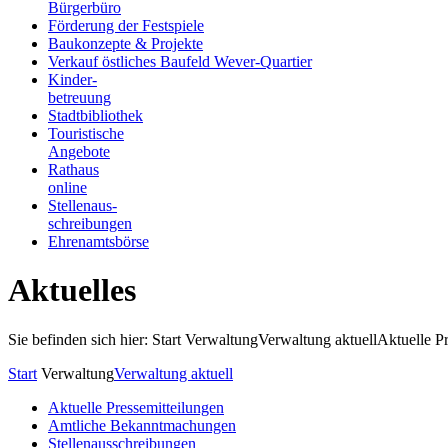
Bürgerbüro
Förderung der Festspiele
Baukonzepte & Projekte
Verkauf östliches Baufeld Wever-Quartier
Kinder-
betreuung
Stadtbibliothek
Touristische
Angebote
Rathaus
online
Stellenaus-
schreibungen
Ehrenamtsbörse
Aktuelles
Sie befinden sich hier: Start
Verwaltung
Verwaltung aktuell
Aktuelle P
Start
Verwaltung
Verwaltung aktuell
Aktuelle Pressemitteilungen
Amtliche Bekanntmachungen
Stellenausschreibungen