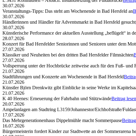
L 3431 Kohlhausen – Asbach: Instandsetzung der Fuldabrücke
Beitra
30.07.2026
Veranstaltungs-Tipps: Das steht am Wochenende in Bad Hersfeld an
B
30.07.2026
Händlerinnen und Händler für Adventsmarkt in Bad Hersfeld gesucht
30.07.2026
Künstlerische Performance der aktuellen Ausstellung „beflügelt“ in d
28.07.2026
Konzert für Bad Hersfelder Seniorinnen und Senioren unter dem Mott
27.07.2026
Klassiker und Neuheiten bei den dritten Bad Hersfelder Filmnächten
B
27.07.2026
Vollsperrung unter der Hochbrücke zeitweise auch für den Fuß- und
21.07.2026
Stadtführungen und Konzerte am Wochenende in Bad Hersfeld
Beitra
21.07.2026
Künstler Björn Drenkwitz gibt Einblicke in seine Werke im Kapitelsa
21.07.2026
K 40 Heenes: Erneuerung der Fahrbahn und Stützwände
Beitrag lese
20.07.2026
Ampelanlagen am Stadtring L3159/Johannestor/Eichhofstraße/Fuldast
17.07.2026
Das Mehrgenerationenhaus Dippelmühle macht Sommerpause
Beitrag
16.07.2026
Bürgermeisterin fordert Kinder zur Stadtwette an der Sommerarena h