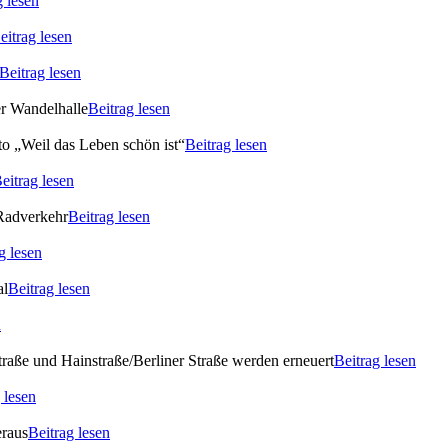
g lesen
eitrag lesen
Beitrag lesen
er Wandelhalle
Beitrag lesen
o „Weil das Leben schön ist“
Beitrag lesen
eitrag lesen
 Radverkehr
Beitrag lesen
g lesen
al
Beitrag lesen
n
raße und Hainstraße/Berliner Straße werden erneuert
Beitrag lesen
 lesen
eraus
Beitrag lesen