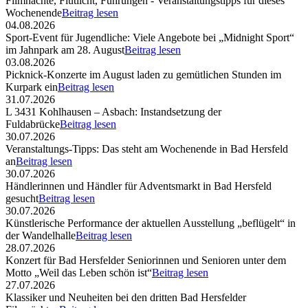
Filmnächte, Flutlicht, Führungen - Veranstaltungstipps für dieses
Wochenende
Beitrag lesen
04.08.2026
Sport-Event für Jugendliche: Viele Angebote bei „Midnight Sport“
im Jahnpark am 28. August
Beitrag lesen
03.08.2026
Picknick-Konzerte im August laden zu gemütlichen Stunden im
Kurpark ein
Beitrag lesen
31.07.2026
L 3431 Kohlhausen – Asbach: Instandsetzung der
Fuldabrücke
Beitrag lesen
30.07.2026
Veranstaltungs-Tipps: Das steht am Wochenende in Bad Hersfeld
an
Beitrag lesen
30.07.2026
Händlerinnen und Händler für Adventsmarkt in Bad Hersfeld
gesucht
Beitrag lesen
30.07.2026
Künstlerische Performance der aktuellen Ausstellung „beflügelt“ in
der Wandelhalle
Beitrag lesen
28.07.2026
Konzert für Bad Hersfelder Seniorinnen und Senioren unter dem
Motto „Weil das Leben schön ist“
Beitrag lesen
27.07.2026
Klassiker und Neuheiten bei den dritten Bad Hersfelder