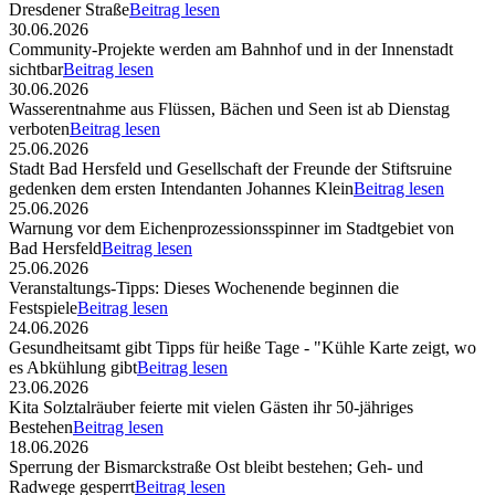
Dresdener Straße
Beitrag lesen
30.06.2026
Community-Projekte werden am Bahnhof und in der Innenstadt
sichtbar
Beitrag lesen
30.06.2026
Wasserentnahme aus Flüssen, Bächen und Seen ist ab Dienstag
verboten
Beitrag lesen
25.06.2026
Stadt Bad Hersfeld und Gesellschaft der Freunde der Stiftsruine
gedenken dem ersten Intendanten Johannes Klein
Beitrag lesen
25.06.2026
Warnung vor dem Eichenprozessionsspinner im Stadtgebiet von
Bad Hersfeld
Beitrag lesen
25.06.2026
Veranstaltungs-Tipps: Dieses Wochenende beginnen die
Festspiele
Beitrag lesen
24.06.2026
Gesundheitsamt gibt Tipps für heiße Tage - "Kühle Karte zeigt, wo
es Abkühlung gibt
Beitrag lesen
23.06.2026
Kita Solztalräuber feierte mit vielen Gästen ihr 50-jähriges
Bestehen
Beitrag lesen
18.06.2026
Sperrung der Bismarckstraße Ost bleibt bestehen; Geh- und
Radwege gesperrt
Beitrag lesen