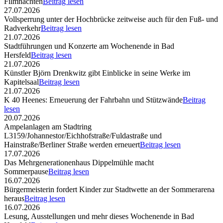
Filmnächten
Beitrag lesen
27.07.2026
Vollsperrung unter der Hochbrücke zeitweise auch für den Fuß- und
Radverkehr
Beitrag lesen
21.07.2026
Stadtführungen und Konzerte am Wochenende in Bad
Hersfeld
Beitrag lesen
21.07.2026
Künstler Björn Drenkwitz gibt Einblicke in seine Werke im
Kapitelsaal
Beitrag lesen
21.07.2026
K 40 Heenes: Erneuerung der Fahrbahn und Stützwände
Beitrag
lesen
20.07.2026
Ampelanlagen am Stadtring
L3159/Johannestor/Eichhofstraße/Fuldastraße und
Hainstraße/Berliner Straße werden erneuert
Beitrag lesen
17.07.2026
Das Mehrgenerationenhaus Dippelmühle macht
Sommerpause
Beitrag lesen
16.07.2026
Bürgermeisterin fordert Kinder zur Stadtwette an der Sommerarena
heraus
Beitrag lesen
16.07.2026
Lesung, Ausstellungen und mehr dieses Wochenende in Bad