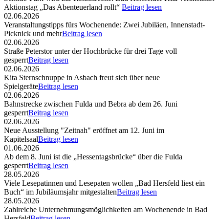
Aktionstag „Das Abenteuerland rollt“
Beitrag lesen
02.06.2026
Veranstaltungstipps fürs Wochenende: Zwei Jubiläen, Innenstadt-
Picknick und mehr
Beitrag lesen
02.06.2026
Straße Peterstor unter der Hochbrücke für drei Tage voll
gesperrt
Beitrag lesen
02.06.2026
Kita Sternschnuppe in Asbach freut sich über neue
Spielgeräte
Beitrag lesen
02.06.2026
Bahnstrecke zwischen Fulda und Bebra ab dem 26. Juni
gesperrt
Beitrag lesen
02.06.2026
Neue Ausstellung "Zeitnah" eröffnet am 12. Juni im
Kapitelsaal
Beitrag lesen
01.06.2026
Ab dem 8. Juni ist die „Hessentagsbrücke“ über die Fulda
gesperrt
Beitrag lesen
28.05.2026
Viele Lesepatinnen und Lesepaten wollen „Bad Hersfeld liest ein
Buch“ im Jubiläumsjahr mitgestalten
Beitrag lesen
28.05.2026
Zahlreiche Unternehmungsmöglichkeiten am Wochenende in Bad
Hersfeld
Beitrag lesen