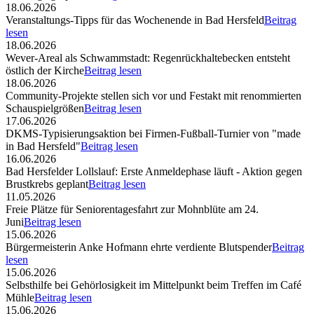
18.06.2026
Veranstaltungs-Tipps für das Wochenende in Bad Hersfeld
Beitrag
lesen
18.06.2026
Wever-Areal als Schwammstadt: Regenrückhaltebecken entsteht
östlich der Kirche
Beitrag lesen
18.06.2026
Community-Projekte stellen sich vor und Festakt mit renommierten
Schauspielgrößen
Beitrag lesen
17.06.2026
DKMS-Typisierungsaktion bei Firmen-Fußball-Turnier von "made
in Bad Hersfeld"
Beitrag lesen
16.06.2026
Bad Hersfelder Lollslauf: Erste Anmeldephase läuft - Aktion gegen
Brustkrebs geplant
Beitrag lesen
11.05.2026
Freie Plätze für Seniorentagesfahrt zur Mohnblüte am 24.
Juni
Beitrag lesen
15.06.2026
Bürgermeisterin Anke Hofmann ehrte verdiente Blutspender
Beitrag
lesen
15.06.2026
Selbsthilfe bei Gehörlosigkeit im Mittelpunkt beim Treffen im Café
Mühle
Beitrag lesen
15.06.2026