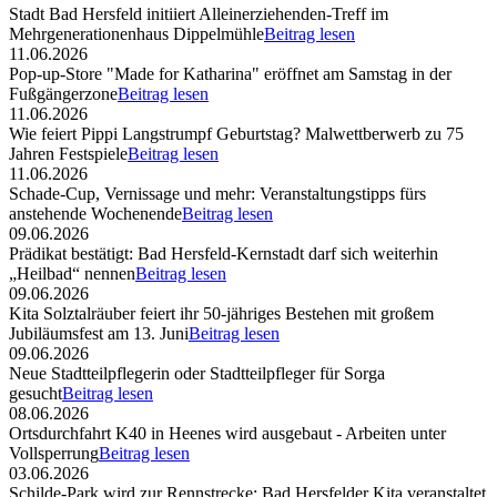
Stadt Bad Hersfeld initiiert Alleinerziehenden-Treff im
Mehrgenerationenhaus Dippelmühle
Beitrag lesen
11.06.2026
Pop-up-Store "Made for Katharina" eröffnet am Samstag in der
Fußgängerzone
Beitrag lesen
11.06.2026
Wie feiert Pippi Langstrumpf Geburtstag? Malwettberwerb zu 75
Jahren Festspiele
Beitrag lesen
11.06.2026
Schade-Cup, Vernissage und mehr: Veranstaltungstipps fürs
anstehende Wochenende
Beitrag lesen
09.06.2026
Prädikat bestätigt: Bad Hersfeld-Kernstadt darf sich weiterhin
„Heilbad“ nennen
Beitrag lesen
09.06.2026
Kita Solztalräuber feiert ihr 50-jähriges Bestehen mit großem
Jubiläumsfest am 13. Juni
Beitrag lesen
09.06.2026
Neue Stadtteilpflegerin oder Stadtteilpfleger für Sorga
gesucht
Beitrag lesen
08.06.2026
Ortsdurchfahrt K40 in Heenes wird ausgebaut - Arbeiten unter
Vollsperrung
Beitrag lesen
03.06.2026
Schilde-Park wird zur Rennstrecke: Bad Hersfelder Kita veranstaltet