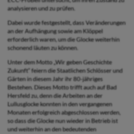
analysieren und zu prüfen.
Dabei wurde festgestellt, dass Veränderungen
an der Aufhängung sowie am Klöppel
erforderlich waren, um die Glocke weiterhin
schonend läuten zu können.
Unter dem Motto „Wir geben Geschichte
Zukunft“ feiern die Staatlichen Schlösser und
Gärten in diesem Jahr ihr 80-jähriges
Bestehen. Dieses Motto trifft auch auf Bad
Hersfeld zu, denn die Arbeiten an der
Lullusglocke konnten in den vergangenen
Monaten erfolgreich abgeschlossen werden,
so dass die Glocke nun wieder in Betrieb ist
und weiterhin an den bedeutenden