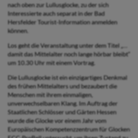
nach oben zur Lullusglocke, zu der sich
Interessierte auch separat in der Bad
Hersfelder Tourist-Information anmelden
können.
Los geht die Veranstaltung unter dem Titel „…
damit das Mittelalter noch lange hörbar bleibt“
um 10.30 Uhr mit einem Vortrag.
Die Lullusglocke ist ein einzigartiges Denkmal
des frühen Mittelalters und bezaubert die
Menschen mit ihrem einmaligen,
unverwechselbaren Klang. Im Auftrag der
Staatlichen Schlösser und Gärten Hessen
wurde die Glocke vor einem Jahr vom
Europäischen Kompetenzzentrum für Glocken
ECC-ProBell untersucht, um ihren Zustand zu