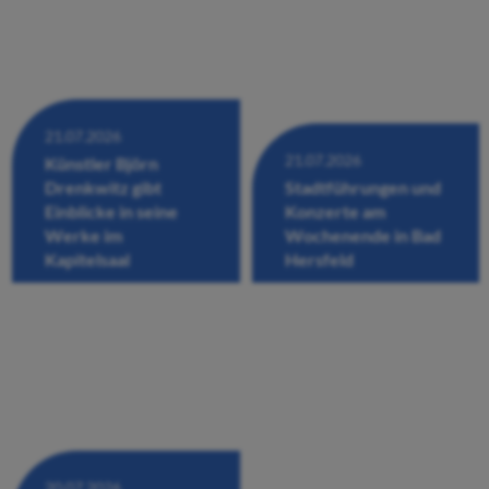
21.07.2026
21.07.2026
Künstler Björn
Drenkwitz gibt
Stadtführungen und
Einblicke in seine
Konzerte am
Werke im
Wochenende in Bad
Kapitelsaal
Hersfeld
20.07.2026