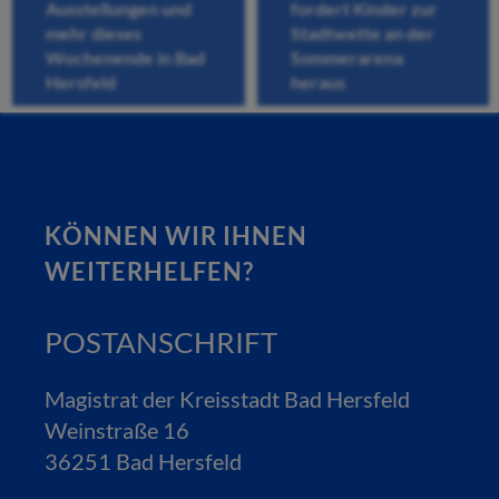
Ausstellungen und
fordert Kinder zur
mehr dieses
Stadtwette an der
Wochenende in Bad
Sommerarena
Hersfeld
heraus
KÖNNEN WIR IHNEN
WEITERHELFEN?
POSTANSCHRIFT
Magistrat der Kreisstadt Bad Hersfeld
Weinstraße 16
36251 Bad Hersfeld