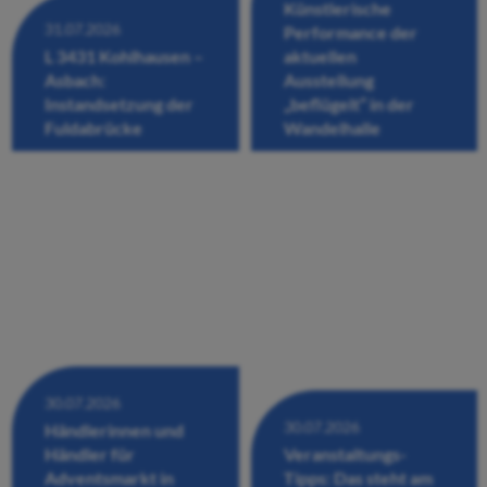
Künstlerische
31.07.2026
Performance der
L 3431 Kohlhausen –
aktuellen
Asbach:
Ausstellung
Instandsetzung der
„beflügelt“ in der
Fuldabrücke
Wandelhalle
30.07.2026
30.07.2026
Händlerinnen und
Händler für
Veranstaltungs-
Adventsmarkt in
Tipps: Das steht am