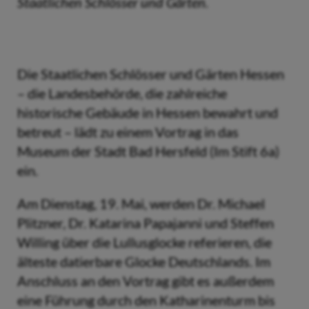
Staatlichen Schlösser und Gärten.
Die Staatlichen Schlösser und Gärten Hessen
– die Landesbehörde, die zahlreiche
historische Gebäude in Hessen bewahrt und
betreut – lädt zu einem Vortrag in das
Museum der Stadt Bad Hersfeld (Im Stift 6a)
ein.
Am Dienstag, 19. Mai, werden Dr. Michael
Plitzner, Dr. Katarina Papajanni und Steffen
Willing über die Lullusglocke referieren, die
älteste datierbare Glocke Deutschlands. Im
Anschluss an den Vortrag gibt es außerdem
eine Führung durch den Katharinenturm bis