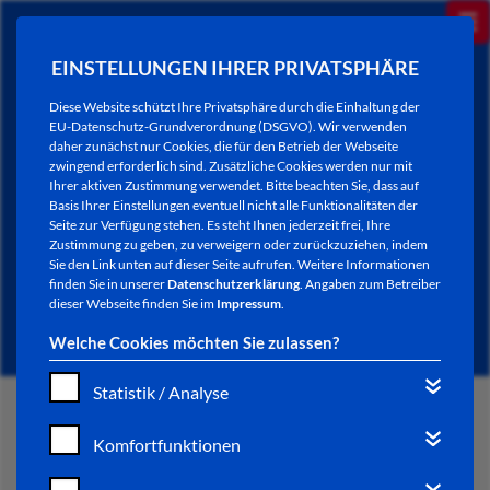
EINSTELLUNGEN IHRER PRIVATSPHÄRE
Diese Website schützt Ihre Privatsphäre durch die Einhaltung der
EU-Datenschutz-Grundverordnung (DSGVO). Wir verwenden
daher zunächst nur Cookies, die für den Betrieb der Webseite
zwingend erforderlich sind. Zusätzliche Cookies werden nur mit
Ihrer aktiven Zustimmung verwendet. Bitte beachten Sie, dass auf
Basis Ihrer Einstellungen eventuell nicht alle Funktionalitäten der
Seite zur Verfügung stehen. Es steht Ihnen jederzeit frei, Ihre
Zustimmung zu geben, zu verweigern oder zurückzuziehen, indem
Sie den Link unten auf dieser Seite aufrufen. Weitere Informationen
AKTUELLES
finden Sie in unserer
Datenschutzerklärung
. Angaben zum Betreiber
dieser Webseite finden Sie im
Impressum
.
Welche Cookies möchten Sie zulassen?
Statistik / Analyse
START
Komfortfunktionen
VERWALTUNG