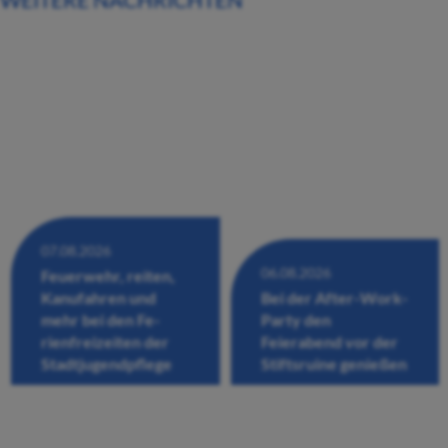
07.08.2026
06.08.2026
Feuerwehr, reiten,
Kanufahren und
Bei der After-Work-
mehr bei den Fe-
Party den
rienfreizeiten der
Feierabend vor der
Stadtjugendpflege
Stiftsruine genießen