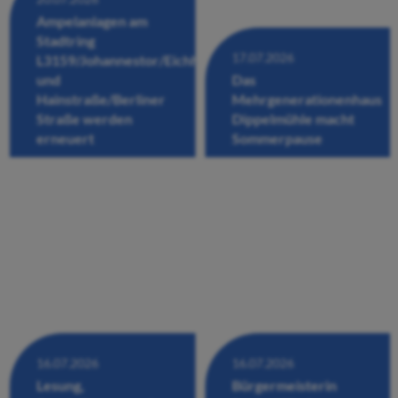
Ampelanlagen am
Stadtring
17.07.2026
L3159/Johannestor/Eichhofstraße/Fuldastraße
und
Das
Hainstraße/Berliner
Mehrgenerationenhaus
Straße werden
Dippelmühle macht
erneuert
Sommerpause
16.07.2026
16.07.2026
Lesung,
Bürgermeisterin