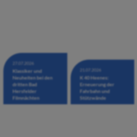
27.07.2026
21.07.2026
Klassiker und
Neuheiten bei den
K 40 Heenes:
dritten Bad
Erneuerung der
Hersfelder
Fahrbahn und
Filmnächten
Stützwände