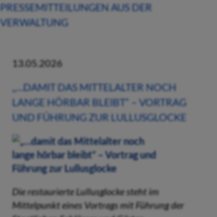
PRESSEMITTEILUNGEN AUS DER
VERWALTUNG
13.05.2026
„…DAMIT DAS MITTELALTER NOCH
LANGE HÖRBAR BLEIBT“ – VORTRAG
UND FÜHRUNG ZUR LULLUSGLOCKE
Die restaurierte Lullusglocke steht im
Mittelpunkt eines Vortrags mit Führung der