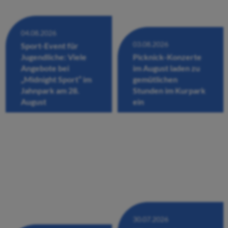
04.08.2026
03.08.2026
Sport-Event für
Jugendliche: Viele
Picknick-Konzerte
Angebote bei
im August laden zu
„Midnight Sport“ im
gemütlichen
Jahnpark am 28.
Stunden im Kurpark
August
ein
30.07.2026