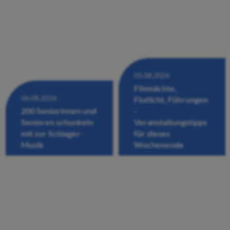
05.08.2026
Filmnächte,
06.08.2026
Flutlicht, Führungen
200 Seniorinnen und
-
Senioren schunkeln
Veranstaltungstipps
mit zur Schlager-
für dieses
Musik
Wochenende