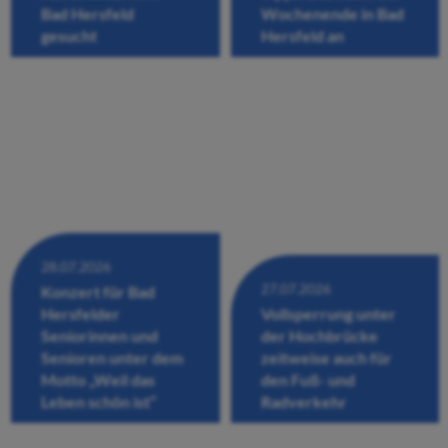
Bad Hersfeld
Wochenende in Bad
gesucht
Hersfeld an
28.07.2026
27.07.2026
Konzert für Bad
Hersfelder
Vollsperrung unter
Seniorinnen und
der Hochbrücke
Senioren unter dem
zeitweise auch für
Motto „Weil das
den Fuß- und
Leben schön ist“
Radverkehr