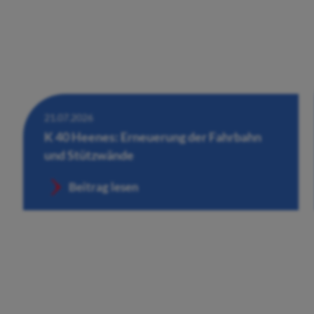
21.07.2026
K 40 Heenes: Erneuerung der Fahrbahn
und Stützwände
Beitrag lesen