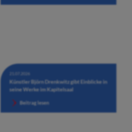
21.07.2026
Künstler Björn Drenkwitz gibt Einblicke in
seine Werke im Kapitelsaal
Beitrag lesen