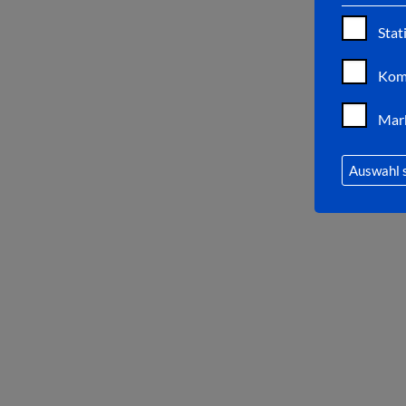
Stat
Kom
Mar
Auswahl 