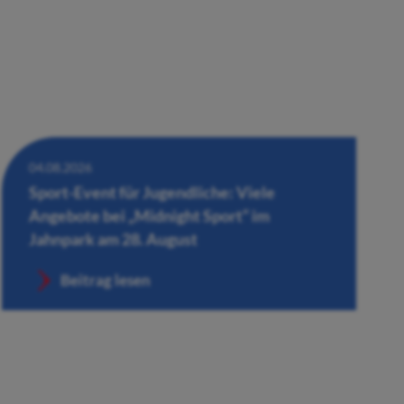
04.08.2026
Sport-Event für Jugendliche: Viele
Angebote bei „Midnight Sport“ im
Jahnpark am 28. August
Beitrag lesen