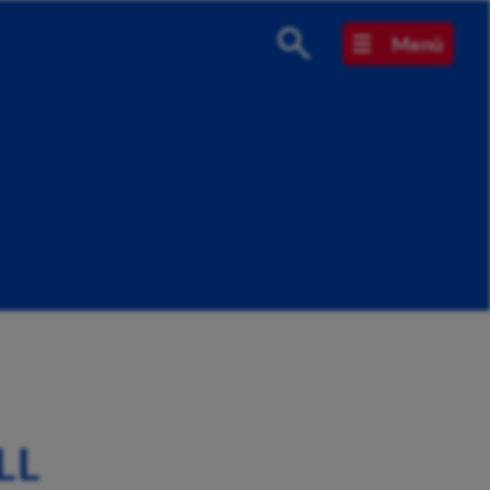
Menü
LL