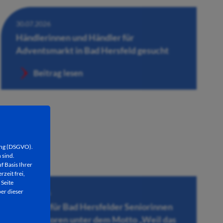
30.07.2026
Händlerinnen und Händler für
Adventsmarkt in Bad Hersfeld gesucht
Beitrag lesen
ung (DSGVO).
 sind.
f Basis Ihrer
rzeit frei,
 Seite
er dieser
28.07.2026
Konzert für Bad Hersfelder Seniorinnen
und Senioren unter dem Motto „Weil das