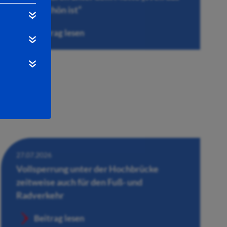
Leben schön ist“
Beitrag lesen
27.07.2026
Vollsperrung unter der Hochbrücke
zeitweise auch für den Fuß- und
Radverkehr
Beitrag lesen