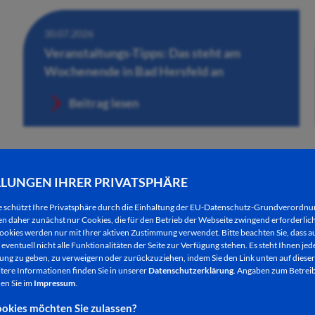
30.07.2026
Veranstaltungs-Tipps: Das steht am
Wochenende in Bad Hersfeld an
Beitrag lesen
LLUNGEN IHRER PRIVATSPHÄRE
e schützt Ihre Privatsphäre durch die Einhaltung der EU-Datenschutz-Grundverordn
 daher zunächst nur Cookies, die für den Betrieb der Webseite zwingend erforderlich
ookies werden nur mit Ihrer aktiven Zustimmung verwendet. Bitte beachten Sie, dass au
eventuell nicht alle Funktionalitäten der Seite zur Verfügung stehen. Es steht Ihnen jede
ng zu geben, zu verweigern oder zurückzuziehen, indem Sie den Link unten auf dieser
tere Informationen finden Sie in unserer
Datenschutzerklärung
. Angaben zum Betreib
30.07.2026
en Sie im
Impressum
.
Künstlerische Performance der aktuellen
okies möchten Sie zulassen?
Ausstellung „beflügelt“ in der