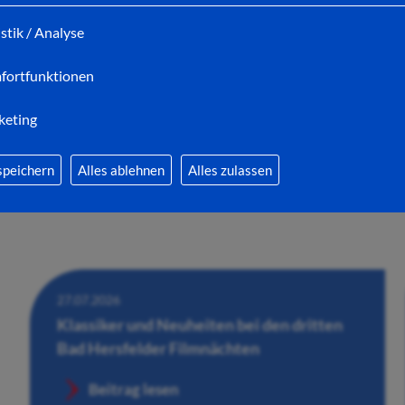
Wandelhalle
istik / Analyse
Beitrag lesen
fortfunktionen
keting
speichern
Alles ablehnen
Alles zulassen
27.07.2026
Klassiker und Neuheiten bei den dritten
Bad Hersfelder Filmnächten
Beitrag lesen