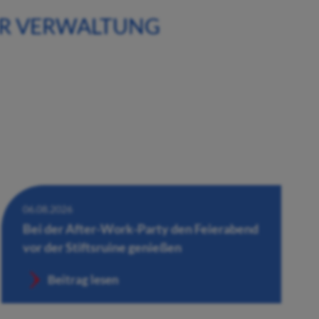
ER VERWALTUNG
06.08.2026
Bei der After-Work-Party den Feierabend
vor der Stiftsruine genießen
Beitrag lesen