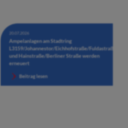
20.07.2026
Ampelanlagen am Stadtring
L3159/Johannestor/Eichhofstraße/Fuldastraße
und Hainstraße/Berliner Straße werden
erneuert
Beitrag lesen