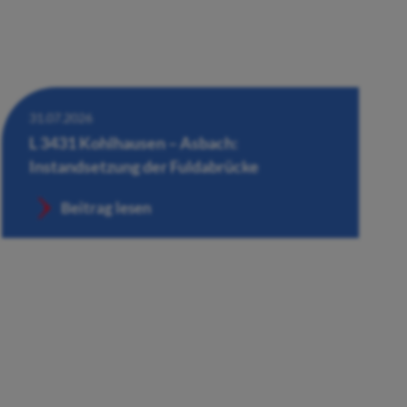
31.07.2026
L 3431 Kohlhausen – Asbach:
Instandsetzung der Fuldabrücke
Beitrag lesen