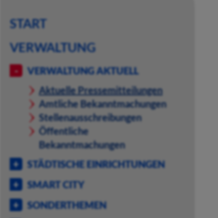
START
VERWALTUNG
VERWALTUNG AKTUELL
Aktuelle Pressemitteilungen
Amtliche Bekanntmachungen
Stellenausschreibungen
Öffentliche
Bekanntmachungen
STÄDTISCHE EINRICHTUNGEN
SMART CITY
SONDERTHEMEN