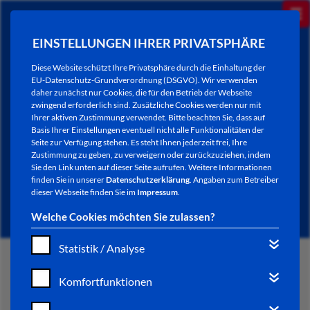
EINSTELLUNGEN IHRER PRIVATSPHÄRE
Diese Website schützt Ihre Privatsphäre durch die Einhaltung der
EU-Datenschutz-Grundverordnung (DSGVO). Wir verwenden
daher zunächst nur Cookies, die für den Betrieb der Webseite
zwingend erforderlich sind. Zusätzliche Cookies werden nur mit
Ihrer aktiven Zustimmung verwendet. Bitte beachten Sie, dass auf
Basis Ihrer Einstellungen eventuell nicht alle Funktionalitäten der
Seite zur Verfügung stehen. Es steht Ihnen jederzeit frei, Ihre
Zustimmung zu geben, zu verweigern oder zurückzuziehen, indem
Sie den Link unten auf dieser Seite aufrufen. Weitere Informationen
AKTUELLES
finden Sie in unserer
Datenschutzerklärung
. Angaben zum Betreiber
dieser Webseite finden Sie im
Impressum
.
Welche Cookies möchten Sie zulassen?
Statistik / Analyse
START
Komfortfunktionen
VERWALTUNG