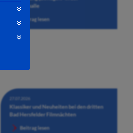
Wandelhalle
Beitrag lesen
27.07.2026
Klassiker und Neuheiten bei den dritten
Bad Hersfelder Filmnächten
Beitrag lesen