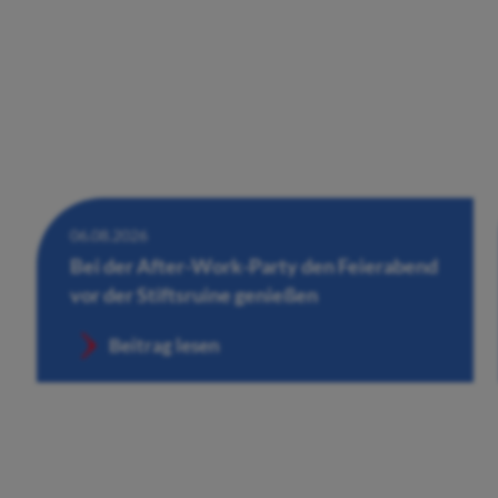
06.08.2026
Bei der After-Work-Party den Feierabend
vor der Stiftsruine genießen
Beitrag lesen