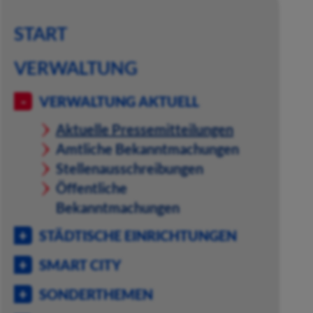
START
VERWALTUNG
VERWALTUNG AKTUELL
Aktuelle Pressemitteilungen
Amtliche Bekanntmachungen
Stellenausschreibungen
Öffentliche
Bekanntmachungen
STÄDTISCHE EINRICHTUNGEN
SMART CITY
SONDERTHEMEN