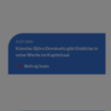
21.07.2026
Künstler Björn Drenkwitz gibt Einblicke in
seine Werke im Kapitelsaal
Beitrag lesen