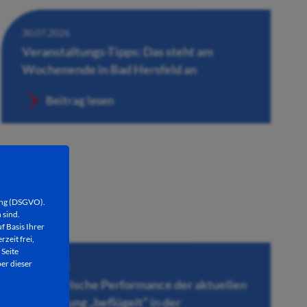
30.07.2026
Veranstaltungs-Tipps: Das steht am
Wochenende in Bad Hersfeld an
Beitrag lesen
ung (DSGVO).
 sind.
f Basis Ihrer
rzeit frei,
 Seite
er dieser
30.07.2026
Künstlerische Performance der aktuellen
Ausstellung „beflügelt“ in der