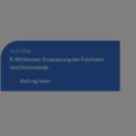
21.07.2026
K 40 Heenes: Erneuerung der Fahrbahn
und Stützwände
Beitrag lesen