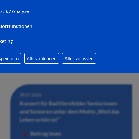
Adventsmarkt in Bad Hersfeld gesucht
istik / Analyse
Beitrag lesen
fortfunktionen
keting
speichern
Alles ablehnen
Alles zulassen
28.07.2026
Konzert für Bad Hersfelder Seniorinnen
und Senioren unter dem Motto „Weil das
Leben schön ist“
Beitrag lesen