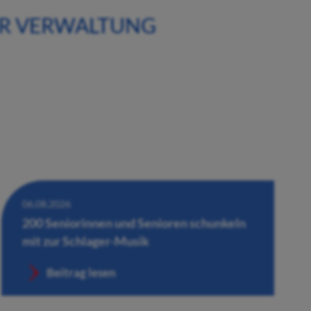
ER VERWALTUNG
06.08.2026
200 Seniorinnen und Senioren schunkeln
mit zur Schlager-Musik
Beitrag lesen