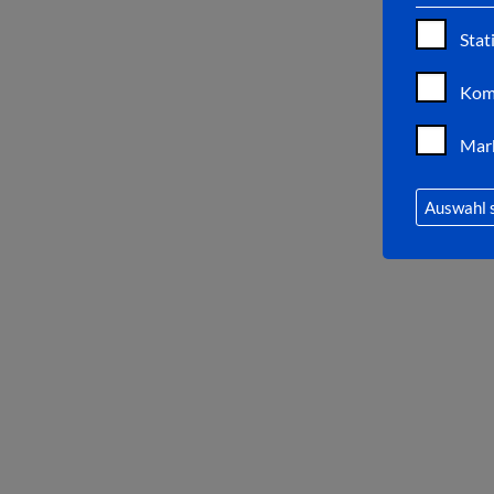
Stat
Kom
Mar
Auswahl 