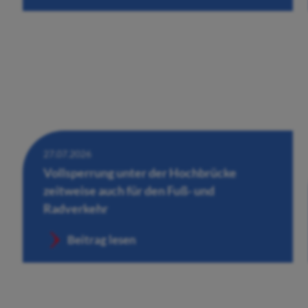
27.07.2026
Vollsperrung unter der Hochbrücke
zeitweise auch für den Fuß- und
Radverkehr
Beitrag lesen