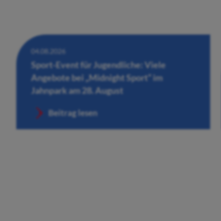
04.08.2026
Sport-Event für Jugendliche: Viele
Angebote bei „Midnight Sport“ im
Jahnpark am 28. August
Beitrag lesen