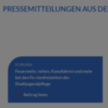
PRESSEMITTEILUNGEN AUS D
07.08.2026
Feuerwehr, reiten, Kanufahren und mehr
bei den Fe-rienfreizeiten der
Stadtjugendpflege
Beitrag lesen