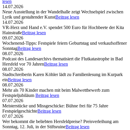
lesen
14.07.2026
Neue Ausstellung in der Wandelhalle zeigt Wechselspiel zwischen
Lyrik und gestaltender Kunst
Beitrag lesen
14.07.2026
VR-Herz und Hand e.V. spendet 500 Euro für Hochbeete der Kita
Hainstraße
Beitrag lesen
09.07.2026
Wochenend-Tipps: Festspiele feiern Geburtstag und verkaufsoffener
Sonntag
Beitrag lesen
08.07.2026
Podcast des Landesarchivs thematisiert die Flutkatastrophe in Bad
Hersfeld vor 70 Jahren
Beitrag lesen
08.07.2026
Stadtschreiberin Karen Köhler lädt zu Familienlesung im Kurpark
ein
Beitrag lesen
08.07.2026
Mehr als 70 Kinder machen mit beim Malwettbewerb zum
Festspieljubiläum
Beitrag lesen
07.07.2026
Meisterstücke und Missgeschicke: Bühne frei für 75 Jahre
Festspielgeschichte
Beitrag lesen
07.07.2026
Wer bekommt die beliebten Hersfeldpreise? Preisverleihung am
Sonntag, 12. Juli, in der Stiftsruine
Beitrag lesen