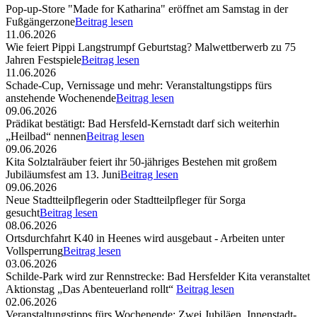
Pop-up-Store "Made for Katharina" eröffnet am Samstag in der
Fußgängerzone
Beitrag lesen
11.06.2026
Wie feiert Pippi Langstrumpf Geburtstag? Malwettberwerb zu 75
Jahren Festspiele
Beitrag lesen
11.06.2026
Schade-Cup, Vernissage und mehr: Veranstaltungstipps fürs
anstehende Wochenende
Beitrag lesen
09.06.2026
Prädikat bestätigt: Bad Hersfeld-Kernstadt darf sich weiterhin
„Heilbad“ nennen
Beitrag lesen
09.06.2026
Kita Solztalräuber feiert ihr 50-jähriges Bestehen mit großem
Jubiläumsfest am 13. Juni
Beitrag lesen
09.06.2026
Neue Stadtteilpflegerin oder Stadtteilpfleger für Sorga
gesucht
Beitrag lesen
08.06.2026
Ortsdurchfahrt K40 in Heenes wird ausgebaut - Arbeiten unter
Vollsperrung
Beitrag lesen
03.06.2026
Schilde-Park wird zur Rennstrecke: Bad Hersfelder Kita veranstaltet
Aktionstag „Das Abenteuerland rollt“
Beitrag lesen
02.06.2026
Veranstaltungstipps fürs Wochenende: Zwei Jubiläen, Innenstadt-