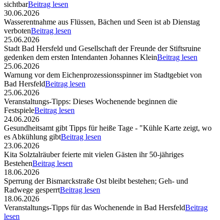
sichtbar
Beitrag lesen
30.06.2026
Wasserentnahme aus Flüssen, Bächen und Seen ist ab Dienstag
verboten
Beitrag lesen
25.06.2026
Stadt Bad Hersfeld und Gesellschaft der Freunde der Stiftsruine
gedenken dem ersten Intendanten Johannes Klein
Beitrag lesen
25.06.2026
Warnung vor dem Eichenprozessionsspinner im Stadtgebiet von
Bad Hersfeld
Beitrag lesen
25.06.2026
Veranstaltungs-Tipps: Dieses Wochenende beginnen die
Festspiele
Beitrag lesen
24.06.2026
Gesundheitsamt gibt Tipps für heiße Tage - "Kühle Karte zeigt, wo
es Abkühlung gibt
Beitrag lesen
23.06.2026
Kita Solztalräuber feierte mit vielen Gästen ihr 50-jähriges
Bestehen
Beitrag lesen
18.06.2026
Sperrung der Bismarckstraße Ost bleibt bestehen; Geh- und
Radwege gesperrt
Beitrag lesen
18.06.2026
Veranstaltungs-Tipps für das Wochenende in Bad Hersfeld
Beitrag
lesen