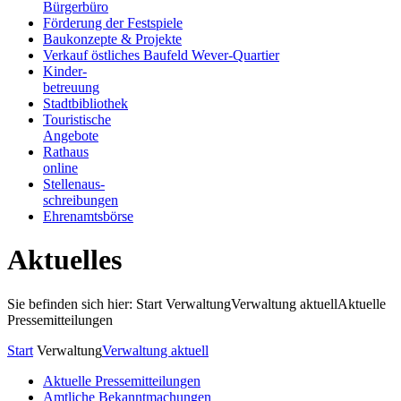
Bürgerbüro
Förderung der Festspiele
Baukonzepte & Projekte
Verkauf östliches Baufeld Wever-Quartier
Kinder-
betreuung
Stadtbibliothek
Touristische
Angebote
Rathaus
online
Stellenaus-
schreibungen
Ehrenamtsbörse
Aktuelles
Sie befinden sich hier: Start
Verwaltung
Verwaltung aktuell
Aktuelle
Pressemitteilungen
Start
Verwaltung
Verwaltung aktuell
Aktuelle Pressemitteilungen
Amtliche Bekanntmachungen