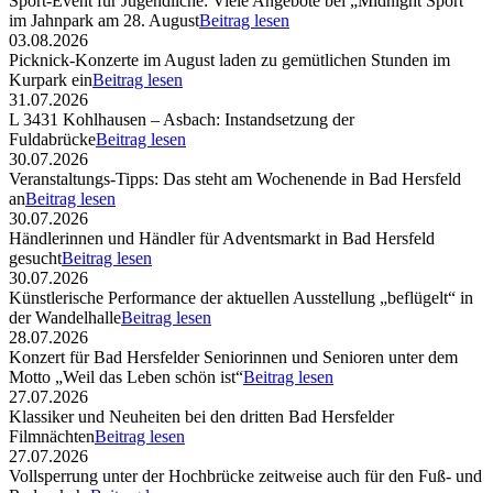
Sport-Event für Jugendliche: Viele Angebote bei „Midnight Sport“
im Jahnpark am 28. August
Beitrag lesen
03.08.2026
Picknick-Konzerte im August laden zu gemütlichen Stunden im
Kurpark ein
Beitrag lesen
31.07.2026
L 3431 Kohlhausen – Asbach: Instandsetzung der
Fuldabrücke
Beitrag lesen
30.07.2026
Veranstaltungs-Tipps: Das steht am Wochenende in Bad Hersfeld
an
Beitrag lesen
30.07.2026
Händlerinnen und Händler für Adventsmarkt in Bad Hersfeld
gesucht
Beitrag lesen
30.07.2026
Künstlerische Performance der aktuellen Ausstellung „beflügelt“ in
der Wandelhalle
Beitrag lesen
28.07.2026
Konzert für Bad Hersfelder Seniorinnen und Senioren unter dem
Motto „Weil das Leben schön ist“
Beitrag lesen
27.07.2026
Klassiker und Neuheiten bei den dritten Bad Hersfelder
Filmnächten
Beitrag lesen
27.07.2026
Vollsperrung unter der Hochbrücke zeitweise auch für den Fuß- und