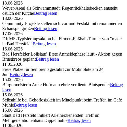
18.06.2026
Wever-Areal als Schwammstadt: Regenrückhaltebecken entsteht
östlich der Kirche
Beitrag lesen
18.06.2026
Community-Projekte stellen sich vor und Festakt mit renommierten
Schauspielgrößen
Beitrag lesen
17.06.2026
DKMS-Typisierungsaktion bei Firmen-Fußball-Turnier von "made
in Bad Hersfeld"
Beitrag lesen
16.06.2026
Bad Hersfelder Lollslauf: Erste Anmeldephase läuft - Aktion gegen
Brustkrebs geplant
Beitrag lesen
11.05.2026
Freie Plätze für Seniorentagesfahrt zur Mohnblüte am 24.
Juni
Beitrag lesen
15.06.2026
Bürgermeisterin Anke Hofmann ehrte verdiente Blutspender
Beitrag
lesen
15.06.2026
Selbsthilfe bei Gehörlosigkeit im Mittelpunkt beim Treffen im Café
Mühle
Beitrag lesen
15.06.2026
Stadt Bad Hersfeld initiiert Alleinerziehenden-Treff im
Mehrgenerationenhaus Dippelmühle
Beitrag lesen
11.06.2026