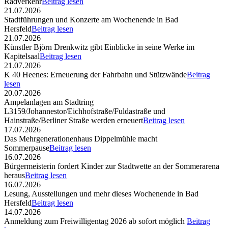
Radverkehr
Beitrag lesen
21.07.2026
Stadtführungen und Konzerte am Wochenende in Bad
Hersfeld
Beitrag lesen
21.07.2026
Künstler Björn Drenkwitz gibt Einblicke in seine Werke im
Kapitelsaal
Beitrag lesen
21.07.2026
K 40 Heenes: Erneuerung der Fahrbahn und Stützwände
Beitrag
lesen
20.07.2026
Ampelanlagen am Stadtring
L3159/Johannestor/Eichhofstraße/Fuldastraße und
Hainstraße/Berliner Straße werden erneuert
Beitrag lesen
17.07.2026
Das Mehrgenerationenhaus Dippelmühle macht
Sommerpause
Beitrag lesen
16.07.2026
Bürgermeisterin fordert Kinder zur Stadtwette an der Sommerarena
heraus
Beitrag lesen
16.07.2026
Lesung, Ausstellungen und mehr dieses Wochenende in Bad
Hersfeld
Beitrag lesen
14.07.2026
Anmeldung zum Freiwilligentag 2026 ab sofort möglich
Beitrag