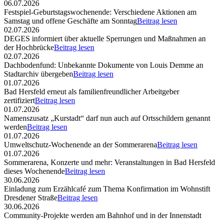
06.07.2026
Festspiel-Geburtstagswochenende: Verschiedene Aktionen am
Samstag und offene Geschäfte am Sonntag
Beitrag lesen
02.07.2026
DEGES informiert über aktuelle Sperrungen und Maßnahmen an
der Hochbrücke
Beitrag lesen
02.07.2026
Dachbodenfund: Unbekannte Dokumente von Louis Demme an
Stadtarchiv übergeben
Beitrag lesen
01.07.2026
Bad Hersfeld erneut als familienfreundlicher Arbeitgeber
zertifiziert
Beitrag lesen
01.07.2026
Namenszusatz „Kurstadt“ darf nun auch auf Ortsschildern genannt
werden
Beitrag lesen
01.07.2026
Umweltschutz-Wochenende an der Sommerarena
Beitrag lesen
01.07.2026
Sommerarena, Konzerte und mehr: Veranstaltungen in Bad Hersfeld
dieses Wochenende
Beitrag lesen
30.06.2026
Einladung zum Erzählcafé zum Thema Konfirmation im Wohnstift
Dresdener Straße
Beitrag lesen
30.06.2026
Community-Projekte werden am Bahnhof und in der Innenstadt