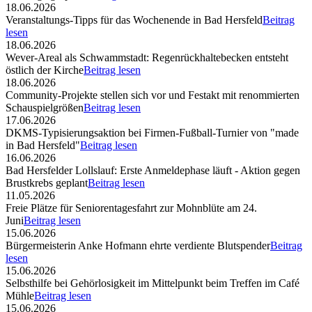
18.06.2026
Veranstaltungs-Tipps für das Wochenende in Bad Hersfeld
Beitrag
lesen
18.06.2026
Wever-Areal als Schwammstadt: Regenrückhaltebecken entsteht
östlich der Kirche
Beitrag lesen
18.06.2026
Community-Projekte stellen sich vor und Festakt mit renommierten
Schauspielgrößen
Beitrag lesen
17.06.2026
DKMS-Typisierungsaktion bei Firmen-Fußball-Turnier von "made
in Bad Hersfeld"
Beitrag lesen
16.06.2026
Bad Hersfelder Lollslauf: Erste Anmeldephase läuft - Aktion gegen
Brustkrebs geplant
Beitrag lesen
11.05.2026
Freie Plätze für Seniorentagesfahrt zur Mohnblüte am 24.
Juni
Beitrag lesen
15.06.2026
Bürgermeisterin Anke Hofmann ehrte verdiente Blutspender
Beitrag
lesen
15.06.2026
Selbsthilfe bei Gehörlosigkeit im Mittelpunkt beim Treffen im Café
Mühle
Beitrag lesen
15.06.2026