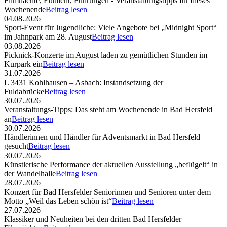
Filmnächte, Flutlicht, Führungen - Veranstaltungstipps für dieses
Wochenende
Beitrag lesen
04.08.2026
Sport-Event für Jugendliche: Viele Angebote bei „Midnight Sport“
im Jahnpark am 28. August
Beitrag lesen
03.08.2026
Picknick-Konzerte im August laden zu gemütlichen Stunden im
Kurpark ein
Beitrag lesen
31.07.2026
L 3431 Kohlhausen – Asbach: Instandsetzung der
Fuldabrücke
Beitrag lesen
30.07.2026
Veranstaltungs-Tipps: Das steht am Wochenende in Bad Hersfeld
an
Beitrag lesen
30.07.2026
Händlerinnen und Händler für Adventsmarkt in Bad Hersfeld
gesucht
Beitrag lesen
30.07.2026
Künstlerische Performance der aktuellen Ausstellung „beflügelt“ in
der Wandelhalle
Beitrag lesen
28.07.2026
Konzert für Bad Hersfelder Seniorinnen und Senioren unter dem
Motto „Weil das Leben schön ist“
Beitrag lesen
27.07.2026
Klassiker und Neuheiten bei den dritten Bad Hersfelder