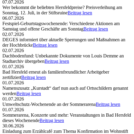
07.07.2026
Wer bekommt die beliebten Hersfeldpreise? Preisverleihung am
Sonntag, 12. Juli, in der Stiftsruine
Beitrag lesen
06.07.2026
Festspiel-Geburtstagswochenende: Verschiedene Aktionen am
Samstag und offene Geschäfte am Sonntag
Beitrag lesen
02.07.2026
DEGES informiert über aktuelle Sperrungen und Maßnahmen an
der Hochbrücke
Beitrag lesen
02.07.2026
Dachbodenfund: Unbekannte Dokumente von Louis Demme an
Stadtarchiv übergeben
Beitrag lesen
01.07.2026
Bad Hersfeld erneut als familienfreundlicher Arbeitgeber
zertifiziert
Beitrag lesen
01.07.2026
Namenszusatz „Kurstadt“ darf nun auch auf Ortsschildern genannt
werden
Beitrag lesen
01.07.2026
Umweltschutz-Wochenende an der Sommerarena
Beitrag lesen
01.07.2026
Sommerarena, Konzerte und mehr: Veranstaltungen in Bad Hersfeld
dieses Wochenende
Beitrag lesen
30.06.2026
Einladung zum Erzählcafé zum Thema Konfirmation im Wohnstift