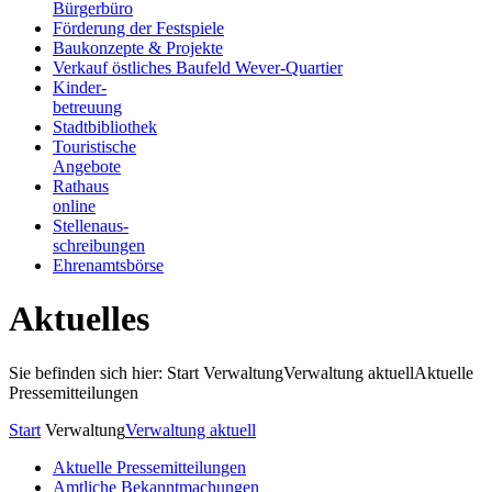
Bürgerbüro
Förderung der Festspiele
Baukonzepte & Projekte
Verkauf östliches Baufeld Wever-Quartier
Kinder-
betreuung
Stadtbibliothek
Touristische
Angebote
Rathaus
online
Stellenaus-
schreibungen
Ehrenamtsbörse
Aktuelles
Sie befinden sich hier: Start
Verwaltung
Verwaltung aktuell
Aktuelle
Pressemitteilungen
Start
Verwaltung
Verwaltung aktuell
Aktuelle Pressemitteilungen
Amtliche Bekanntmachungen