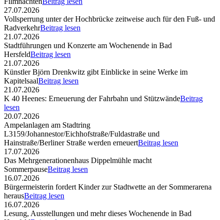
Filmnächten
Beitrag lesen
27.07.2026
Vollsperrung unter der Hochbrücke zeitweise auch für den Fuß- und
Radverkehr
Beitrag lesen
21.07.2026
Stadtführungen und Konzerte am Wochenende in Bad
Hersfeld
Beitrag lesen
21.07.2026
Künstler Björn Drenkwitz gibt Einblicke in seine Werke im
Kapitelsaal
Beitrag lesen
21.07.2026
K 40 Heenes: Erneuerung der Fahrbahn und Stützwände
Beitrag
lesen
20.07.2026
Ampelanlagen am Stadtring
L3159/Johannestor/Eichhofstraße/Fuldastraße und
Hainstraße/Berliner Straße werden erneuert
Beitrag lesen
17.07.2026
Das Mehrgenerationenhaus Dippelmühle macht
Sommerpause
Beitrag lesen
16.07.2026
Bürgermeisterin fordert Kinder zur Stadtwette an der Sommerarena
heraus
Beitrag lesen
16.07.2026
Lesung, Ausstellungen und mehr dieses Wochenende in Bad