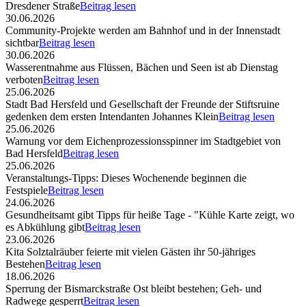
Dresdener Straße
Beitrag lesen
30.06.2026
Community-Projekte werden am Bahnhof und in der Innenstadt
sichtbar
Beitrag lesen
30.06.2026
Wasserentnahme aus Flüssen, Bächen und Seen ist ab Dienstag
verboten
Beitrag lesen
25.06.2026
Stadt Bad Hersfeld und Gesellschaft der Freunde der Stiftsruine
gedenken dem ersten Intendanten Johannes Klein
Beitrag lesen
25.06.2026
Warnung vor dem Eichenprozessionsspinner im Stadtgebiet von
Bad Hersfeld
Beitrag lesen
25.06.2026
Veranstaltungs-Tipps: Dieses Wochenende beginnen die
Festspiele
Beitrag lesen
24.06.2026
Gesundheitsamt gibt Tipps für heiße Tage - "Kühle Karte zeigt, wo
es Abkühlung gibt
Beitrag lesen
23.06.2026
Kita Solztalräuber feierte mit vielen Gästen ihr 50-jähriges
Bestehen
Beitrag lesen
18.06.2026
Sperrung der Bismarckstraße Ost bleibt bestehen; Geh- und
Radwege gesperrt
Beitrag lesen