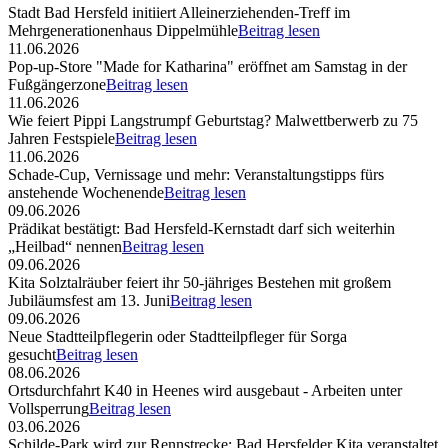
Stadt Bad Hersfeld initiiert Alleinerziehenden-Treff im
Mehrgenerationenhaus Dippelmühle
Beitrag lesen
11.06.2026
Pop-up-Store "Made for Katharina" eröffnet am Samstag in der
Fußgängerzone
Beitrag lesen
11.06.2026
Wie feiert Pippi Langstrumpf Geburtstag? Malwettberwerb zu 75
Jahren Festspiele
Beitrag lesen
11.06.2026
Schade-Cup, Vernissage und mehr: Veranstaltungstipps fürs
anstehende Wochenende
Beitrag lesen
09.06.2026
Prädikat bestätigt: Bad Hersfeld-Kernstadt darf sich weiterhin
„Heilbad“ nennen
Beitrag lesen
09.06.2026
Kita Solztalräuber feiert ihr 50-jähriges Bestehen mit großem
Jubiläumsfest am 13. Juni
Beitrag lesen
09.06.2026
Neue Stadtteilpflegerin oder Stadtteilpfleger für Sorga
gesucht
Beitrag lesen
08.06.2026
Ortsdurchfahrt K40 in Heenes wird ausgebaut - Arbeiten unter
Vollsperrung
Beitrag lesen
03.06.2026
Schilde-Park wird zur Rennstrecke: Bad Hersfelder Kita veranstaltet