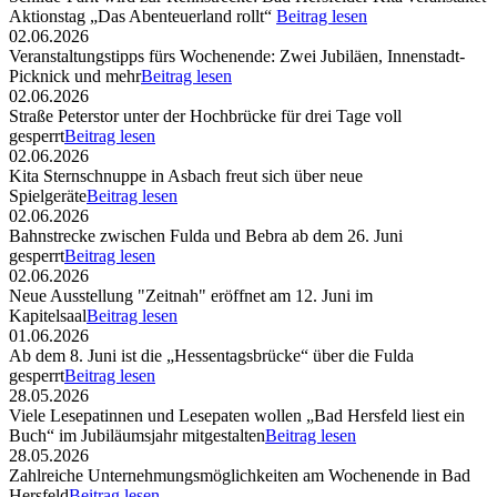
Aktionstag „Das Abenteuerland rollt“
Beitrag lesen
02.06.2026
Veranstaltungstipps fürs Wochenende: Zwei Jubiläen, Innenstadt-
Picknick und mehr
Beitrag lesen
02.06.2026
Straße Peterstor unter der Hochbrücke für drei Tage voll
gesperrt
Beitrag lesen
02.06.2026
Kita Sternschnuppe in Asbach freut sich über neue
Spielgeräte
Beitrag lesen
02.06.2026
Bahnstrecke zwischen Fulda und Bebra ab dem 26. Juni
gesperrt
Beitrag lesen
02.06.2026
Neue Ausstellung "Zeitnah" eröffnet am 12. Juni im
Kapitelsaal
Beitrag lesen
01.06.2026
Ab dem 8. Juni ist die „Hessentagsbrücke“ über die Fulda
gesperrt
Beitrag lesen
28.05.2026
Viele Lesepatinnen und Lesepaten wollen „Bad Hersfeld liest ein
Buch“ im Jubiläumsjahr mitgestalten
Beitrag lesen
28.05.2026
Zahlreiche Unternehmungsmöglichkeiten am Wochenende in Bad
Hersfeld
Beitrag lesen