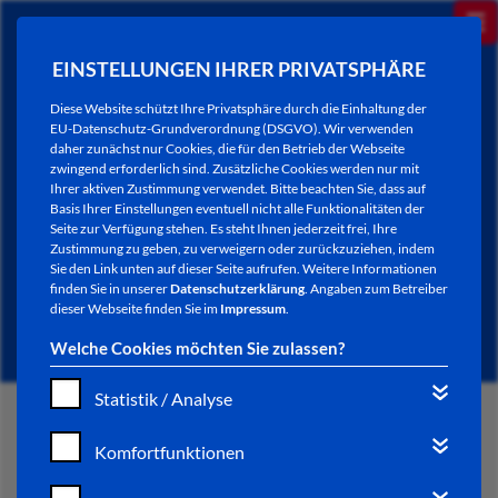
EINSTELLUNGEN IHRER PRIVATSPHÄRE
Diese Website schützt Ihre Privatsphäre durch die Einhaltung der
EU-Datenschutz-Grundverordnung (DSGVO). Wir verwenden
daher zunächst nur Cookies, die für den Betrieb der Webseite
zwingend erforderlich sind. Zusätzliche Cookies werden nur mit
Ihrer aktiven Zustimmung verwendet. Bitte beachten Sie, dass auf
Basis Ihrer Einstellungen eventuell nicht alle Funktionalitäten der
Seite zur Verfügung stehen. Es steht Ihnen jederzeit frei, Ihre
Zustimmung zu geben, zu verweigern oder zurückzuziehen, indem
Sie den Link unten auf dieser Seite aufrufen. Weitere Informationen
AKTUELLES
finden Sie in unserer
Datenschutzerklärung
. Angaben zum Betreiber
dieser Webseite finden Sie im
Impressum
.
Welche Cookies möchten Sie zulassen?
Statistik / Analyse
START
Komfortfunktionen
VERWALTUNG