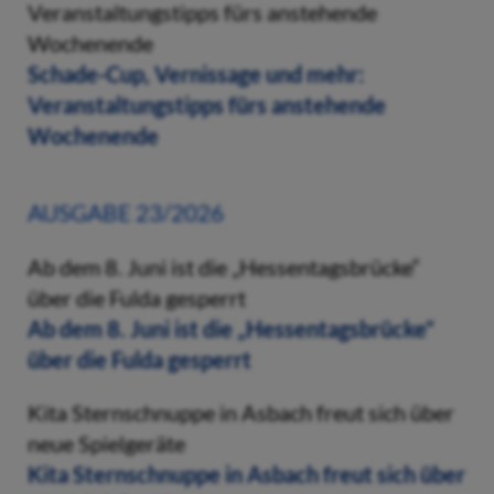
Veranstaltungstipps fürs anstehende
Wochenende
Schade-Cup, Vernissage und mehr:
Veranstaltungstipps fürs anstehende
Wochenende
AUSGABE 23/2026
Ab dem 8. Juni ist die „Hessentagsbrücke“
über die Fulda gesperrt
Ab dem 8. Juni ist die „Hessentagsbrücke“
über die Fulda gesperrt
Kita Sternschnuppe in Asbach freut sich über
neue Spielgeräte
Kita Sternschnuppe in Asbach freut sich über