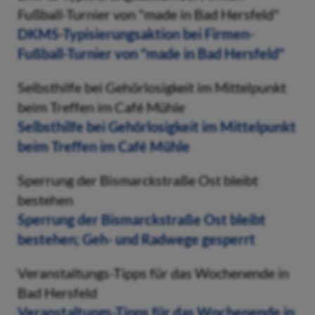
Fußball-Turnier von "made in Bad Hersfeld"
DKMS-Typisierungsaktion bei Firmen-
Fußball-Turnier von "made in Bad Hersfeld"
Selbsthilfe bei Gehörlosigkeit im Mittelpunkt
beim Treffen im Café Mühle
Selbsthilfe bei Gehörlosigkeit im Mittelpunkt
beim Treffen im Café Mühle
Sperrung der Bismarckstraße Ost bleibt
bestehen
Sperrung der Bismarckstraße Ost bleibt
bestehen; Geh- und Radwege gesperrt
Veranstaltungs-Tipps für das Wochenende in
Bad Hersfeld
Veranstaltungs-Tipps für das Wochenende in