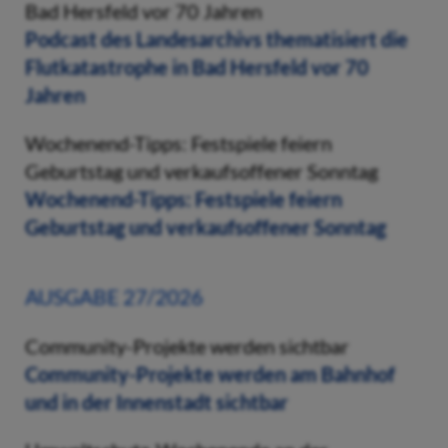
Bad Hersfeld vor 70 Jahren
Podcast des Landesarchivs thematisiert die
Flutkatastrophe in Bad Hersfeld vor 70
Jahren
Wochenend-Tipps: Festspiele feiern
Geburtstag und verkaufsoffener Sonntag
Wochenend-Tipps: Festspiele feiern
Geburtstag und verkaufsoffener Sonntag
AUSGABE 27/2026
Community-Projekte werden sichtbar
Community-Projekte werden am Bahnhof
und in der Innenstadt sichtbar