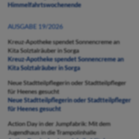
Himmelfahrtswochenende
AUSGABE 19/2026
Kreuz-Apotheke spendet Sonnencreme an
Kita Solztalräuber in Sorga
Kreuz-Apotheke spendet Sonnencreme an
Kita Solztalräuber in Sorga
Neue Stadtteilpflegerin oder Stadtteilpfleger
für Heenes gesucht
Neue Stadtteilpflegerin oder Stadtteilpfleger
für Heenes gesucht
Action Day in der Jumpfabrik: Mit dem
Jugendhaus in die Trampolinhalle