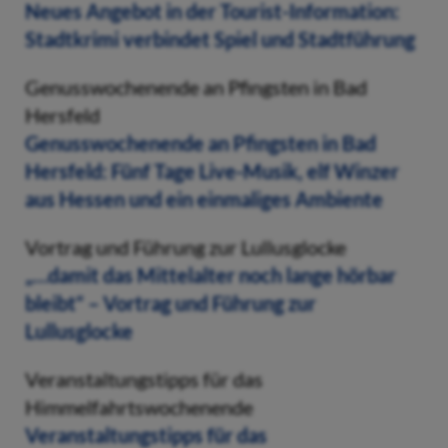
Neues Angebot in der Tourist-Information:
Stadtkrimi verbindet Spiel und Stadtführung
Genusswochenende an Pfingsten in Bad
Hersfeld
Genusswochenende an Pfingsten in Bad
Hersfeld: Fünf Tage Live-Musik, elf Winzer
aus Hessen und ein einmaliges Ambiente
Vortrag und Führung zur Lullusglocke
„…damit das Mittelalter noch lange hörbar
bleibt“ – Vortrag und Führung zur
Lullusglocke
Veranstaltungstipps für das
Himmelfahrtswochenende
Veranstaltungstipps für das