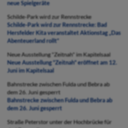
neue Spielgeräte
Schilde-Park wird zur Rennstrecke
Schilde-Park wird zur Rennstrecke: Bad
Hersfelder Kita veranstaltet Aktionstag „Das
Abenteuerland rollt“
Neue Ausstellung "Zeitnah" im Kapitelsaal
Neue Ausstellung "Zeitnah" eröffnet am 12.
Juni im Kapitelsaal
Bahnstrecke zwischen Fulda und Bebra ab
dem 26. Juni gesperrt
Bahnstrecke zwischen Fulda und Bebra ab
dem 26. Juni gesperrt
Straße Peterstor unter der Hochbrücke für