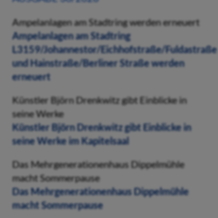
Ampelanlagen am Stadtring werden erneuert
Ampelanlagen am Stadtring
L3159/Johannestor/Eichhofstraße/Fuldastraße
und Hainstraße/Berliner Straße werden
erneuert
Künstler Björn Drenkwitz gibt Einblicke in
seine Werke
Künstler Björn Drenkwitz gibt Einblicke in
seine Werke im Kapitelsaal
Das Mehrgenerationenhaus Dippelmühle
macht Sommerpause
Das Mehrgenerationenhaus Dippelmühle
macht Sommerpause