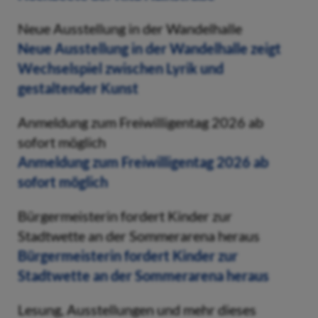
Neue Ausstellung in der Wandelhalle
Neue Ausstellung in der Wandelhalle zeigt
Wechselspiel zwischen Lyrik und
gestaltender Kunst
Anmeldung zum Freiwilligentag 2026 ab
sofort möglich
Anmeldung zum Freiwilligentag 2026 ab
sofort möglich
Bürgermeisterin fordert Kinder zur
Stadtwette an der Sommerarena heraus
Bürgermeisterin fordert Kinder zur
Stadtwette an der Sommerarena heraus
Lesung, Ausstellungen und mehr dieses