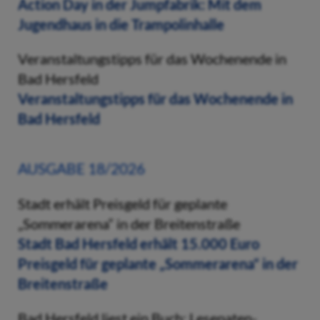
Action Day in der Jumpfabrik: Mit dem
Jugendhaus in die Trampolinhalle
Veranstaltungstipps für das Wochenende in
Bad Hersfeld
Veranstaltungstipps für das Wochenende in
Bad Hersfeld
AUSGABE 18/2026
Stadt erhält Preisgeld für geplante
„Sommerarena“ in der Breitenstraße
Stadt Bad Hersfeld erhält 15.000 Euro
Preisgeld für geplante „Sommerarena“ in der
Breitenstraße
Bad Hersfeld liest ein Buch: Lesepaten-