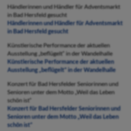
Händlerinnen und Händler für Adventsmarkt
in Bad Hersfeld gesucht
Händlerinnen und Händler für Adventsmarkt
in Bad Hersfeld gesucht
Künstlerische Performance der aktuellen
Ausstellung „beflügelt“ in der Wandelhalle
Künstlerische Performance der aktuellen
Ausstellung „beflügelt“ in der Wandelhalle
Konzert für Bad Hersfelder Seniorinnen und
Senioren unter dem Motto „Weil das Leben
schön ist“
Konzert für Bad Hersfelder Seniorinnen und
Senioren unter dem Motto „Weil das Leben
schön ist“