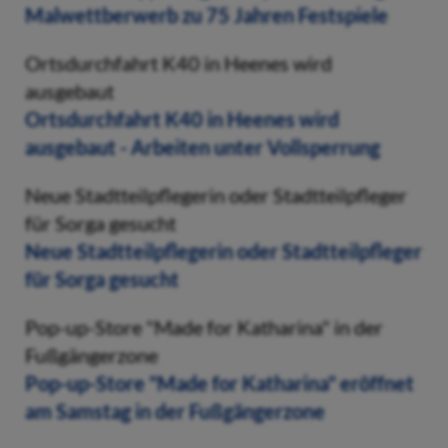
Malwettberwerb zu 75 Jahren Festspiele
Ortsdurchfahrt K40 in Heenes wird
ausgebaut
Ortsdurchfahrt K40 in Heenes wird
ausgebaut - Arbeiten unter Vollsperrung
Neue Stadtteilpflegerin oder Stadtteilpfleger
für Sorga gesucht
Neue Stadtteilpflegerin oder Stadtteilpfleger
für Sorga gesucht
Pop-up-Store "Made for Katharina" in der
Fußgängerzone
Pop-up-Store "Made for Katharina" eröffnet
am Samstag in der Fußgängerzone