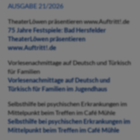
AUSGABE 21/2026
TheaterLöwen präsentieren www.Auftritt!.de
75 Jahre Festspiele: Bad Hersfelder
TheaterLöwen präsentieren
www.Auftritt!.de
Vorlesenachmittage auf Deutsch und Türkisch
für Familien
Vorlesenachmittage auf Deutsch und
Türkisch für Familien im Jugendhaus
Selbsthilfe bei psychischen Erkrankungen im
Mittelpunkt beim Treffen im Café Mühle
Selbsthilfe bei psychischen Erkrankungen im
Mittelpunkt beim Treffen im Café Mühle