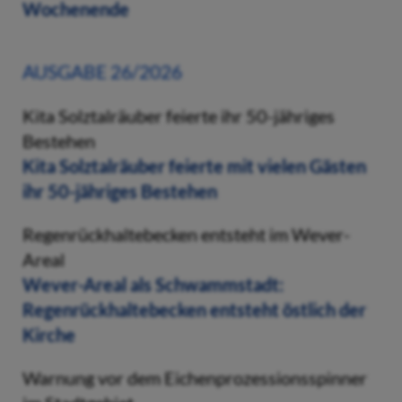
Wochenende
AUSGABE 26/2026
Kita Solztalräuber feierte ihr 50-jähriges
Bestehen
Kita Solztalräuber feierte mit vielen Gästen
ihr 50-jähriges Bestehen
Regenrückhaltebecken entsteht im Wever-
Areal
Wever-Areal als Schwammstadt:
Regenrückhaltebecken entsteht östlich der
Kirche
Warnung vor dem Eichenprozessionsspinner