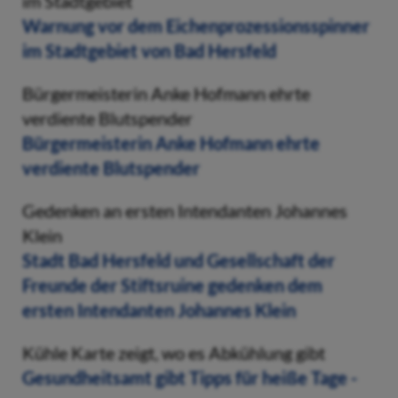
im Stadtgebiet
Warnung vor dem Eichenprozessionsspinner
im Stadtgebiet von Bad Hersfeld
Bürgermeisterin Anke Hofmann ehrte
verdiente Blutspender
Bürgermeisterin Anke Hofmann ehrte
verdiente Blutspender
Gedenken an ersten Intendanten Johannes
Klein
Stadt Bad Hersfeld und Gesellschaft der
Freunde der Stiftsruine gedenken dem
ersten Intendanten Johannes Klein
Kühle Karte zeigt, wo es Abkühlung gibt
Gesundheitsamt gibt Tipps für heiße Tage -