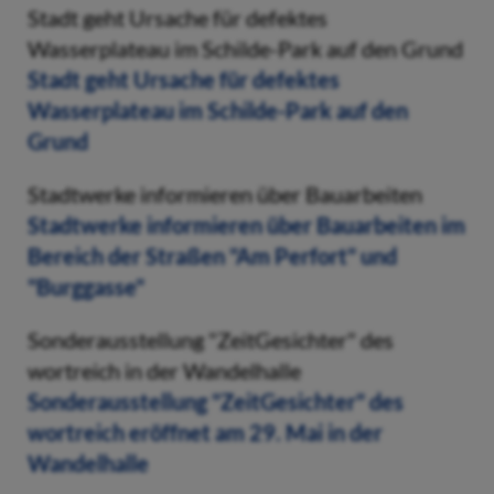
Stadt geht Ursache für defektes
Wasserplateau im Schilde-Park auf den Grund
Stadt geht Ursache für defektes
Wasserplateau im Schilde-Park auf den
Grund
Stadtwerke informieren über Bauarbeiten
Stadtwerke informieren über Bauarbeiten im
Bereich der Straßen "Am Perfort" und
"Burggasse"
Sonderausstellung "ZeitGesichter" des
wortreich in der Wandelhalle
Sonderausstellung "ZeitGesichter" des
wortreich eröffnet am 29. Mai in der
Wandelhalle