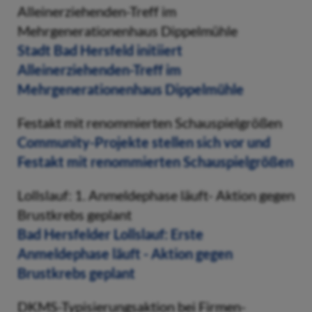
Alleinerziehenden-Treff im
Mehrgenerationenhaus Dippelmühle
Stadt Bad Hersfeld initiiert
Alleinerziehenden-Treff im
Mehrgenerationenhaus Dippelmühle
Festakt mit renommierten Schauspielgrößen
Community-Projekte stellen sich vor und
Festakt mit renommierten Schauspielgrößen
Lollslauf: 1. Anmeldephase läuft- Aktion gegen
Brustkrebs geplant
Bad Hersfelder Lollslauf: Erste
Anmeldephase läuft - Aktion gegen
Brustkrebs geplant
DKMS-Typisierungsaktion bei Firmen-