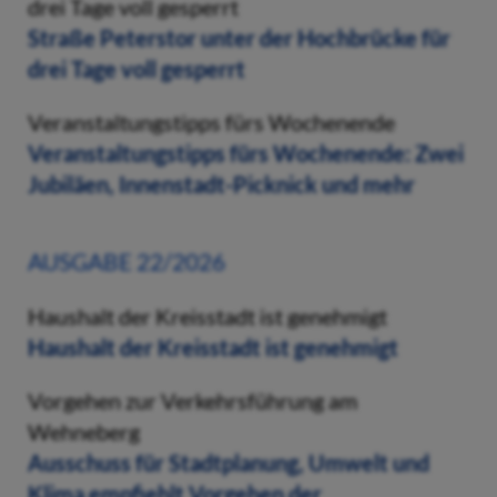
drei Tage voll gesperrt
Straße Peterstor unter der Hochbrücke für
drei Tage voll gesperrt
Veranstaltungstipps fürs Wochenende
Veranstaltungstipps fürs Wochenende: Zwei
Jubiläen, Innenstadt-Picknick und mehr
AUSGABE 22/2026
Haushalt der Kreisstadt ist genehmigt
Haushalt der Kreisstadt ist genehmigt
Vorgehen zur Verkehrsführung am
Wehneberg
Ausschuss für Stadtplanung, Umwelt und
Klima empfiehlt Vorgehen der