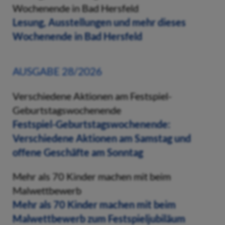
Wochenende in Bad Hersfeld
Lesung, Ausstellungen und mehr dieses
Wochenende in Bad Hersfeld
AUSGABE 28/2026
Verschiedene Aktionen am Festspiel-
Geburtstagswochenende
Festspiel-Geburtstagswochenende:
Verschiedene Aktionen am Samstag und
offene Geschäfte am Sonntag
Mehr als 70 Kinder machen mit beim
Malwettbewerb
Mehr als 70 Kinder machen mit beim
Malwettbewerb zum Festspieljubiläum