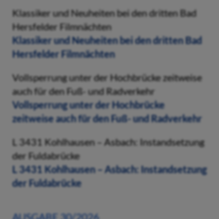
Klassiker und Neuheiten bei den dritten Bad
Hersfelder Filmnächten
Klassiker und Neuheiten bei den dritten Bad
Hersfelder Filmnächten
Vollsperrung unter der Hochbrücke zeitweise
auch für den Fuß- und Radverkehr
Vollsperrung unter der Hochbrücke
zeitweise auch für den Fuß- und Radverkehr
L 3431 Kohlhausen – Asbach: Instandsetzung
der Fuldabrücke
L 3431 Kohlhausen – Asbach: Instandsetzung
der Fuldabrücke
AUSGABE 30/2026