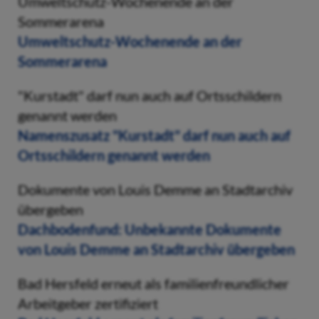
Umweltschutz-Wochenende an der
Sommerarena
Umweltschutz-Wochenende an der
Sommerarena
"Kurstadt" darf nun auch auf Ortsschildern
genannt werden
Namenszusatz "Kurstadt" darf nun auch auf
Ortsschildern genannt werden
Dokumente von Louis Demme an Stadtarchiv
übergeben
Dachbodenfund: Unbekannte Dokumente
von Louis Demme an Stadtarchiv übergeben
Bad Hersfeld erneut als familienfreundlicher
Arbeitgeber zertifiziert