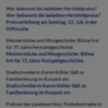
Wer bekommt die beliebten Hersfeldpreise?
Wer bekommt die beliebten Hersfeldpreise?
Preisverleihung am Sonntag, 12. Juli, in der
Stiftsruine
Meisterstücke und Missgeschicke: Bühne frei
für 75 Jahre Festspielgeschichte
Meisterstücke und Missgeschicke: Bühne
frei für 75 Jahre Festspielgeschichte
Stadtschreiberin Karen Köhler lädt zu
Familienlesung im Kurpark ein
Stadtschreiberin Karen Köhler lädt zu
Familienlesung im Kurpark ein
Podcast des Landesarchivs: Flutkatastrophe in