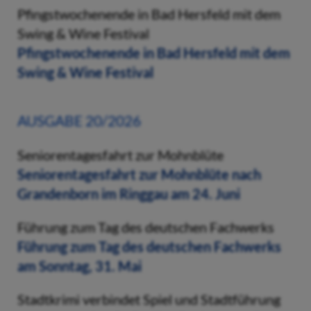
Pfingstwochenende in Bad Hersfeld mit dem
Swing & Wine Festival
Pfingstwochenende in Bad Hersfeld mit dem
Swing & Wine Festival
AUSGABE 20/2026
Seniorentagesfahrt zur Mohnblüte
Seniorentagesfahrt zur Mohnblüte nach
Grandenborn im Ringgau am 24. Juni
Führung zum Tag des deutschen Fachwerks
Führung zum Tag des deutschen Fachwerks
am Sonntag, 31. Mai
Stadtkrimi verbindet Spiel und Stadtführung