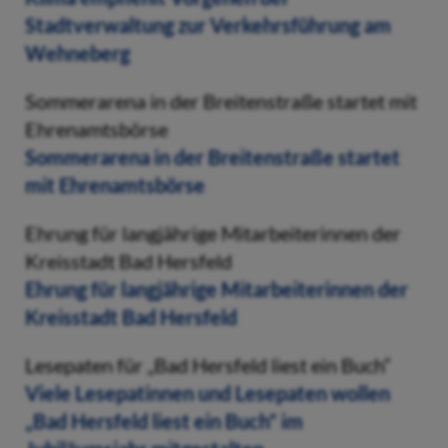
Stadtverwaltung zur Verkehrsführung am
Wehneberg
Sommerarena in der Breitenstraße startet mit
Ehrenamtsbörse
Sommerarena in der Breitenstraße startet
mit Ehrenamtsbörse
Ehrung für langjährige Mitarbeiterinnen der
Kreisstadt Bad Hersfeld
Ehrung für langjährige Mitarbeiterinnen der
Kreisstadt Bad Hersfeld
Lesepaten für „Bad Hersfeld liest ein Buch“
Viele Lesepatinnen und Lesepaten wollen
„Bad Hersfeld liest ein Buch“ im