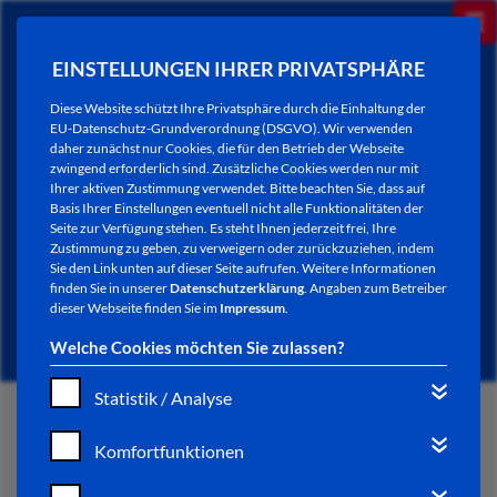
EINSTELLUNGEN IHRER PRIVATSPHÄRE
Diese Website schützt Ihre Privatsphäre durch die Einhaltung der
EU-Datenschutz-Grundverordnung (DSGVO). Wir verwenden
daher zunächst nur Cookies, die für den Betrieb der Webseite
zwingend erforderlich sind. Zusätzliche Cookies werden nur mit
Ihrer aktiven Zustimmung verwendet. Bitte beachten Sie, dass auf
Basis Ihrer Einstellungen eventuell nicht alle Funktionalitäten der
Seite zur Verfügung stehen. Es steht Ihnen jederzeit frei, Ihre
Zustimmung zu geben, zu verweigern oder zurückzuziehen, indem
Sie den Link unten auf dieser Seite aufrufen. Weitere Informationen
NEWSLETTER / CITY LETTER
finden Sie in unserer
Datenschutzerklärung
. Angaben zum Betreiber
dieser Webseite finden Sie im
Impressum
.
Welche Cookies möchten Sie zulassen?
Statistik / Analyse
START
Komfortfunktionen
BÜRGERSERVICE